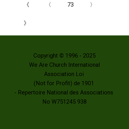
《
〈
73
〉
》
Copyright © 1996 - 2025
We Are Church International
Association Loi
(Not for Profit) de 1901
- Repertoire National des Associations
No W751245 938