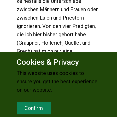
keinesfalls die Unterschiede
zwischen Männern und Frauen oder
zwischen Laien und Priestern
ignorieren. Von den vier Predigten,
die ich hier bisher gehört habe
(Graupner, Hollerich, Quellet und
Grech) hat mich nur eine
angesprochen, das war die von
Cookies & Privacy
Hollerich – die einzige, die frei
This website uses cookies to
gehalten wurde.
ensure you get the best experience
Die Fürbitten werden von
on our website.
verschiedenen Laien vorgetragen.
Sie stehen schon vorgedruckt in
Confirm
dem Ablauf der Messe, der verteilt