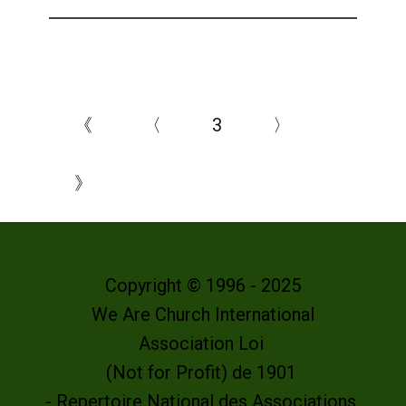
《
〈
3
〉
》
Copyright © 1996 - 2025
We Are Church International
Association Loi
(Not for Profit) de 1901
- Repertoire National des Associations