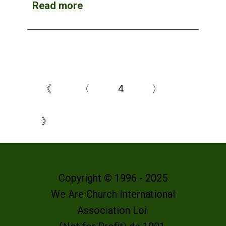
Read more
《
〈
4
〉
》
Copyright © 1996 - 2025
We Are Church International
Association Loi