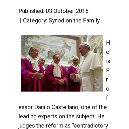
Published: 03 October 2015
Category:
Synod on the Family
H
e
is
P
r
o
f
essor Danilo Castellano, one of the
leading experts on the subject. He
judges the reform as “contradictory