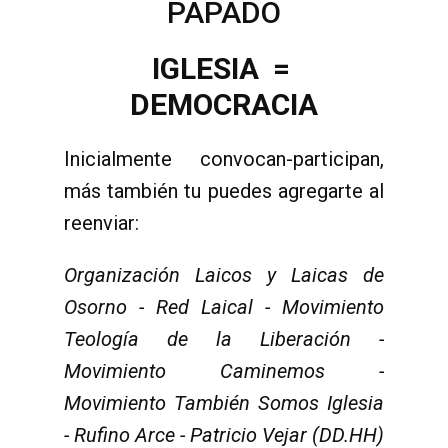
PAPADO
IGLESIA =
DEMOCRACIA
Inicialmente convocan-participan,
más también tu puedes agregarte al
reenviar:
Organizaci
ó
n Laicos y Laicas de
Osorno - Red Laical - Movimiento
Teolog
í
a de la Liberaci
ó
n -
Movimiento Caminemos -
Movimiento Tambi
é
n Somos Iglesia
- Rufino Arce - Patricio Vejar (DD.HH)