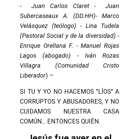
- Juan Carlos Claret - Juan
Subercaseaux A. (DD.HH)- Marco
Vel
á
squez (te
ó
logo) - Lina Tudela
(Pastoral Social y de la diversidad) -
Enrique Orellana F. - Manuel Rojas
Lagos (abogado) - Iv
á
n Rozas
Villagra (Comunidad Cristo
Liberador
) –
SI TU Y YO NO HACEMOS "LÍOS" A
CORRUPTOS Y ABUSADORES, Y NO
CUIDAMOS NUESTRA CASA
COMÚN... ENTONCES QUIÉN.
Jesús fue ayer en el