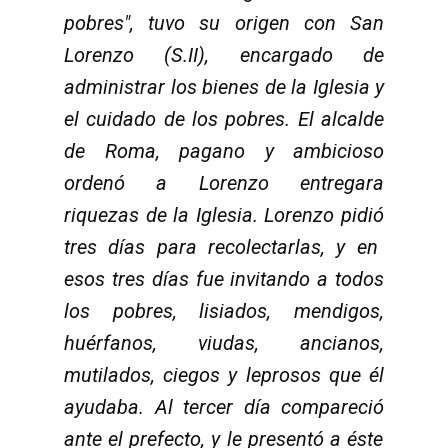
pobres", tuvo su origen con San
Lorenzo (S.II), encargado de
administrar los bienes de la Iglesia y
el cuidado de los pobres. El alcalde
de Roma, pagano y ambicioso
orden
ó
a Lorenzo entregara
riquezas de la Iglesia. Lorenzo pidi
ó
tres d
í
as para recolectarlas, y en
esos tres d
í
as fue invitando a todos
los pobres, lisiados, mendigos,
hu
é
rfanos, viudas, ancianos,
mutilados, ciegos y leprosos que
é
l
ayudaba. Al tercer d
í
a compareci
ó
ante el prefecto, y le present
ó
a
é
ste