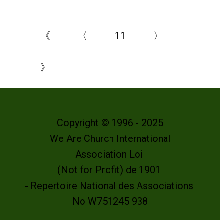
《
〈
11
〉
》
Copyright © 1996 - 2025
We Are Church International
Association Loi
(Not for Profit) de 1901
- Repertoire National des Associations
No W751245 938