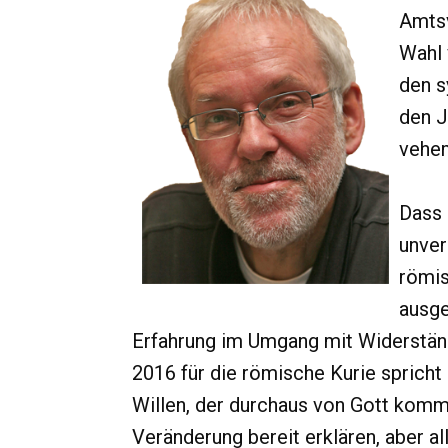
Amtsv
Wahl 
den s
den J
vehem
Dass 
unver
römis
ausge
Erfahrung im Umgang mit Widerstä
2016 für die römische Kurie sprich
Willen, der durchaus von Gott komm
Veränderung bereit erklären, aber a