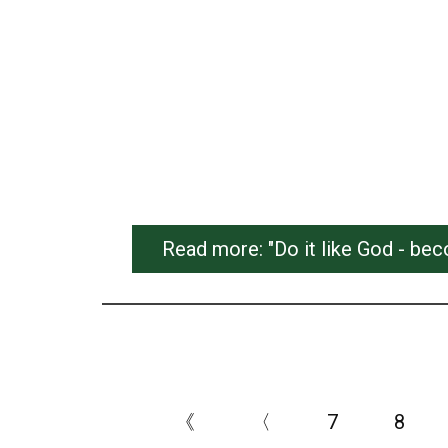
Read more: "Do it like God - be
《
〈
7
8