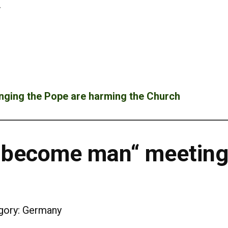
.
lenging the Pope are harming the Church
 - become man“ meeting
gory:
Germany