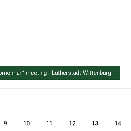
come man“ meeting - Lutherstadt Wittenburg
9
10
11
12
13
14