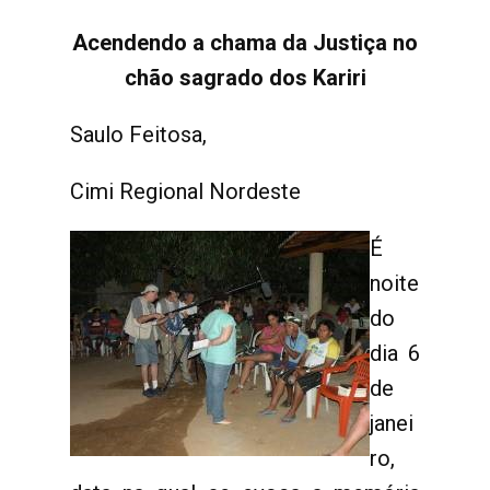
Acendendo a chama da Justiça no
chão sagrado dos Kariri
Saulo Feitosa,
Cimi Regional Nordeste
É
noite
do
dia 6
de
janei
ro,