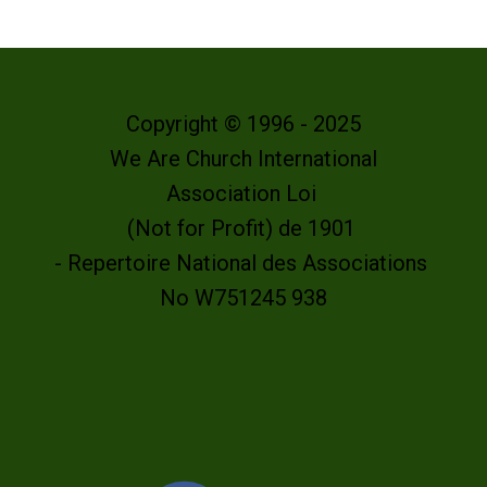
Copyright © 1996 - 2025
We Are Church International
Association Loi
(Not for Profit) de 1901
- Repertoire National des Associations
No W751245 938