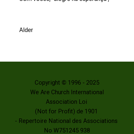
Alder
Copyright © 1996 - 2025
We Are Church International
Association Loi
(Not for Profit) de 1901
- Repertoire National des Associations
No W751245 938