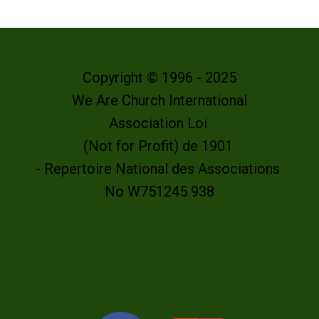
Copyright © 1996 - 2025
We Are Church International
Association Loi
(Not for Profit) de 1901
- Repertoire National des Associations
No W751245 938