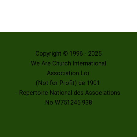
Copyright © 1996 - 2025
We Are Church International
Association Loi
(Not for Profit) de 1901
- Repertoire National des Associations
No W751245 938