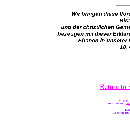
Wir bringen diese Vor
Bis
und der christlichen Geme
bezeugen mit dieser Erkläru
Ebenen in unserer 
10.
Return t
Webpage E
e-mail address:
fac
P
Last
Electronic tex